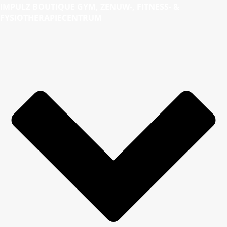
IMPULZ BOUTIQUE GYM, ZENUW-, FITNESS- &
FYSIOTHERAPIECENTRUM