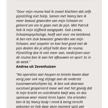
“Door mijn reuma had ik zoveel klachten dat zelfs
pijnstilling niet hielp. Samen met Nancy ben ik
meer bewust geworden van mijn lichaam en
geleerd om om te gaan met de pijn. Met Patrick
heb ik mijn stijfheid aangepakt. Ook Lemke,
lichaamspsychologe, heeft veel voor me betekend.
Ik ben een stuk bewuster geworden van mijn
lichaam, veel soepeler en kan heel goed met de
pijn dealen die je altijd hebt door de reuma.
Pijnstilling doe ik niet meer aan, medicijnen voor
de reuma ben ik aan het afbouwen en sport 3x in
de week.”
Andrea uit Zevenhuizen
“Na operaties aan heupen en knieën kwam daar
vorig jaar ook nog slijtage aan de onderste
tussenwervelschijven bij. Ik ben ook daaraan
succesvol geopereerd maar wel met het gevolg dat
ik mijn kracht en coördinatie kwijt was, en dus
opnieuw weer moest leren lopen. Via vrienden
ben ik bij Nancy body I mind & being terecht
gekomen en heb daar geen moment spijt van