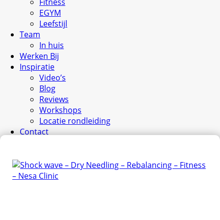
Fitness
EGYM
Leefstijl
Team
In huis
Werken Bij
Inspiratie
Video’s
Blog
Reviews
Workshops
Locatie rondleiding
Contact