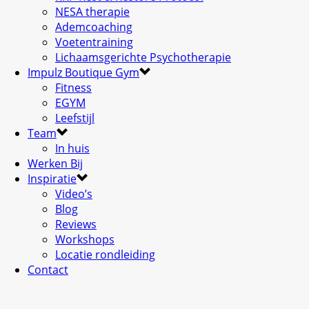
NESA therapie
Ademcoaching
Voetentraining
Lichaamsgerichte Psychotherapie
Impulz Boutique Gym
Fitness
EGYM
Leefstijl
Team
In huis
Werken Bij
Inspiratie
Video’s
Blog
Reviews
Workshops
Locatie rondleiding
Contact